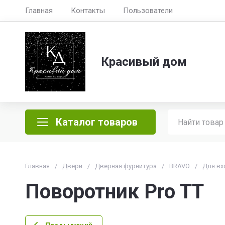
Главная
Контакты
Пользователи
Красивый дом
Каталог товаров
Главная
/
Двери
/
Дверная фурнитура
/
BRAVO
/
Для вх
Поворотник Pro TT