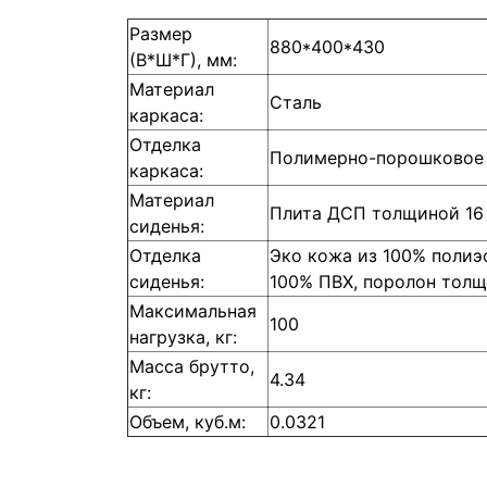
Размер
880*400*430
(В*Ш*Г), мм:
Материал
Сталь
каркаса:
Отделка
Полимерно-порошковое 
каркаса:
Материал
Плита ДСП толщиной 16
сиденья:
Отделка
Эко кожа из 100% полиэ
сиденья:
100% ПВХ, поролон толщ
Максимальная
100
нагрузка, кг:
Масса брутто,
4.34
кг:
Объем, куб.м:
0.0321