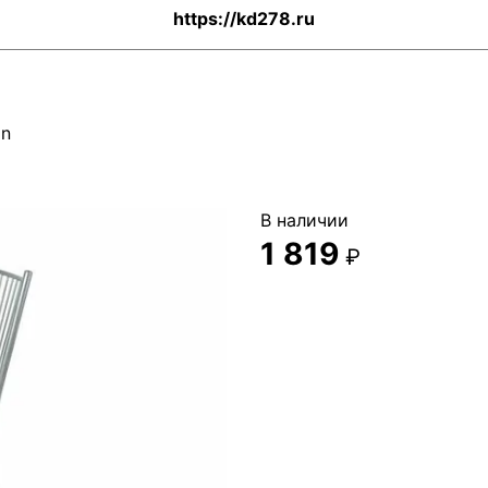
https://kd278.ru
on
В наличии
1 819
₽